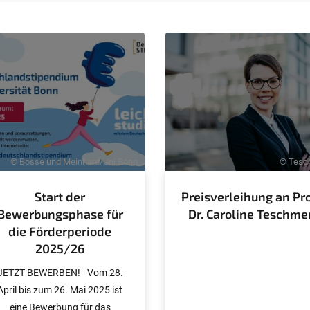
© Bosse und Meinhard/Uni Bonn
© Tesc
Start der
Preisverleihung an Pro
Bewerbungsphase für
Dr. Caroline Teschme
die Förderperiode
2025/26
JETZT BEWERBEN! - Vom 28.
April bis zum 26. Mai 2025 ist
eine Bewerbung für das