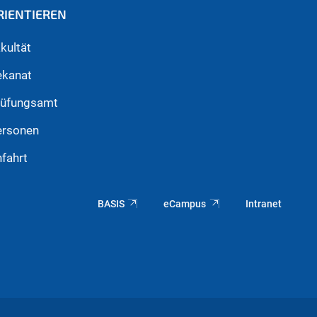
RIENTIEREN
kultät
ekanat
rüfungsamt
ersonen
fahrt
BASIS
eCampus
Intranet