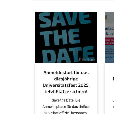
e
r
e
:
© Uni Bonn
Anmeldestart für das
diesjährige
Universitätsfest 2025:
Jetzt Plätze sichern!
Save the Date! Die
Anmeldephase für das Unifest
2025 hat offiziell begonnen.