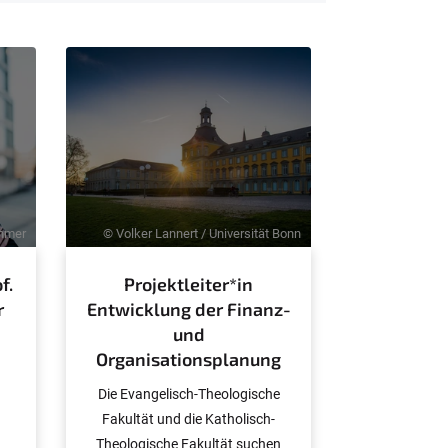
hmer
© Volker Lannert / Universität Bonn
f.
Projektleiter*in
r
Entwicklung der Finanz-
und
Organisationsplanung
Die Evangelisch-Theologische
Fakultät und die Katholisch-
Theologische Fakultät suchen