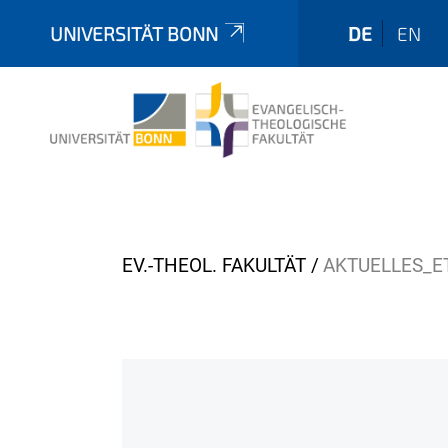
UNIVERSITÄT BONN
DE
EN
Y
EV.-THEOL. FAKULTÄT
AKTUELLES_E
o
u
a
r
e
h