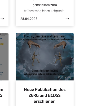
gemeinsam zum
frühestmöglichen Zeitpunkt,
befristet gem. § 14 (1) TzBfG auf
28.04.2025
vier Jahre und in Vollzeit
eine*n Projektleiter*in
Entwicklung der Finanz- und
Organisationsplanung.
 ETF
© Pixabay
um
Neue Publikation des
5
ZERG und BCDSS
erschienen