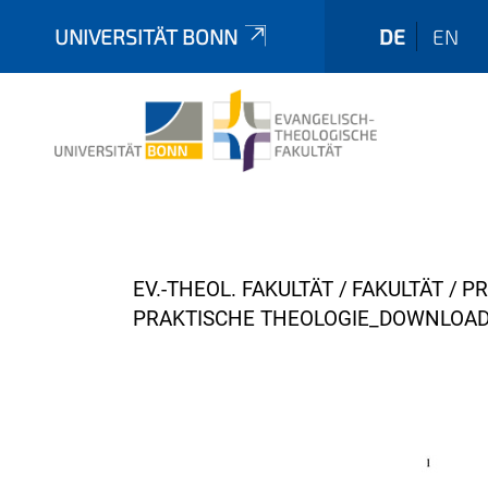
UNIVERSITÄT BONN
DE
EN
Y
EV.-THEOL. FAKULTÄT
FAKULTÄT
PR
o
PRAKTISCHE THEOLOGIE_DOWNLOA
u
a
r
e
h