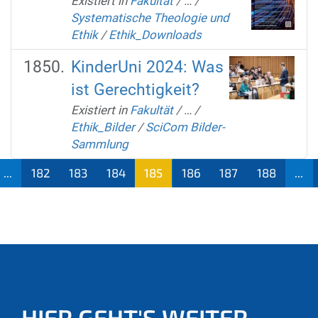
Existiert in
Fakultät
/
…
/
Systematische Theologie und
Ethik
/
Ethik_Downloads
KinderUni 2024: Was
ist Gerechtigkeit?
Existiert in
Fakultät
/
…
/
Ethik_Bilder
/
SciCom Bilder-
Sammlung
...
182
183
184
185
186
187
188
...
(aktu
ell)
HIER GEHT'S WEITER