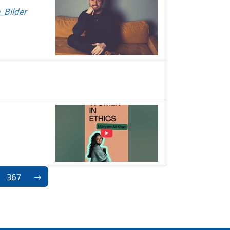
_Bilder
367