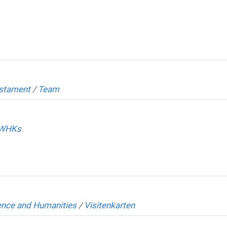
stament
/
Team
 WHKs
ience and Humanities
/
Visitenkarten