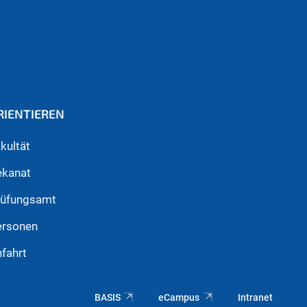
RIENTIEREN
kultät
ekanat
rüfungsamt
ersonen
fahrt
BASIS
eCampus
Intranet