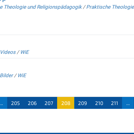
e Theologie und Religionspädagogik
/
Praktische Theologie
_Videos
/
WiE
Bilder
/
WiE
...
205
206
207
208
209
210
211
...
(aktu
ell)