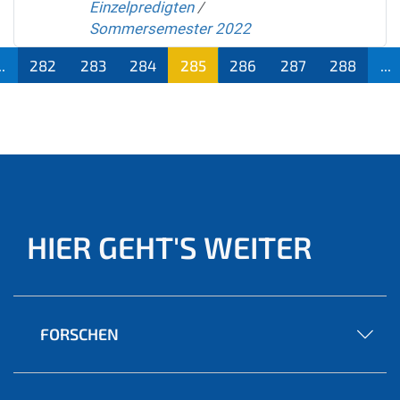
Einzelpredigten
/
Sommersemester 2022
..
282
283
284
285
286
287
288
...
(aktu
ell)
HIER GEHT'S WEITER
FORSCHEN