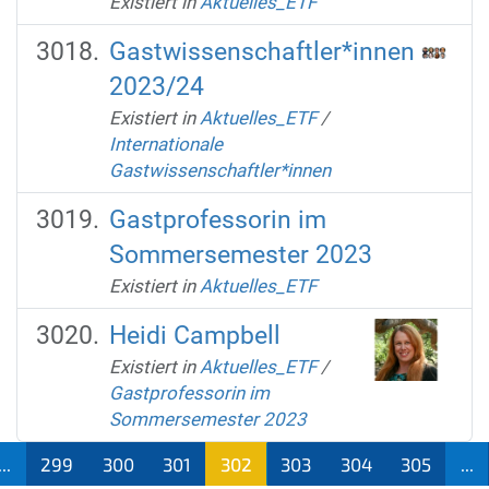
Existiert in
Aktuelles_ETF
Gastwissenschaftler*innen
2023/24
Existiert in
Aktuelles_ETF
/
Internationale
Gastwissenschaftler*innen
Gastprofessorin im
Sommersemester 2023
Existiert in
Aktuelles_ETF
Heidi Campbell
Existiert in
Aktuelles_ETF
/
Gastprofessorin im
Sommersemester 2023
...
299
300
301
302
303
304
305
...