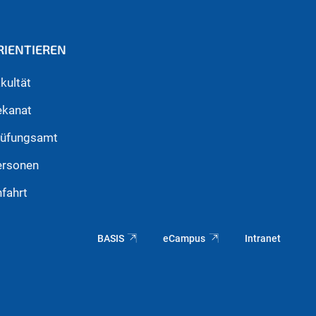
RIENTIEREN
kultät
ekanat
rüfungsamt
ersonen
fahrt
BASIS
eCampus
Intranet