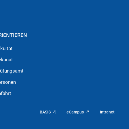
RIENTIEREN
kultät
ekanat
rüfungsamt
ersonen
fahrt
BASIS
eCampus
Intranet