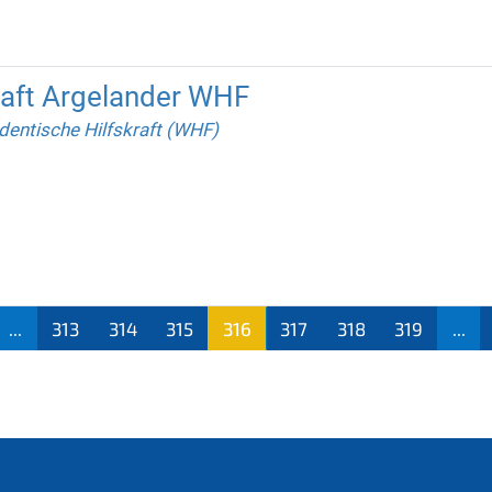
raft Argelander WHF
dentische Hilfskraft (WHF)
...
313
314
315
316
317
318
319
...
(aktu
ell)