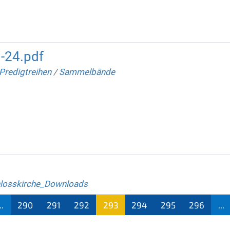
-24.pdf
Predigtreihen
/
Sammelbände
losskirche_Downloads
..
290
291
292
293
294
295
296
...
(aktu