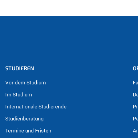
ell)
STUDIEREN
O
Vor dem Studium
Fa
Im Studium
D
Internationale Studierende
P
Studienberatung
P
Termine und Fristen
An