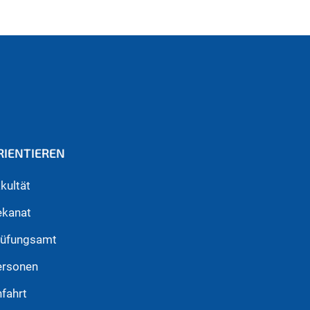
RIENTIEREN
kultät
ekanat
rüfungsamt
ersonen
fahrt