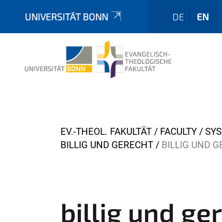
UNIVERSITÄT BONN
DE
EN
Y
EV.-THEOL. FAKULTÄT
FACULTY
SYS
o
BILLIG UND GERECHT
BILLIG UND 
u
a
r
e
billig und ge
h