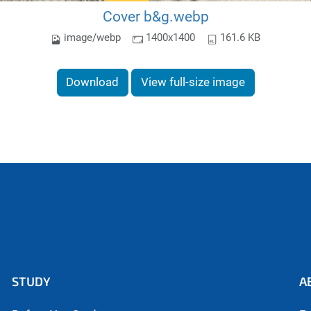
Cover b&g.webp
image/webp
1400x1400
161.6 KB
Download
View full-size image
STUDY
A