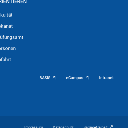
RIENTIEREN
kultät
ekanat
rüfungsamt
ersonen
fahrt
BASIS
eCampus
Intranet
Impressum
Datenschutz
Barrierefreiheit