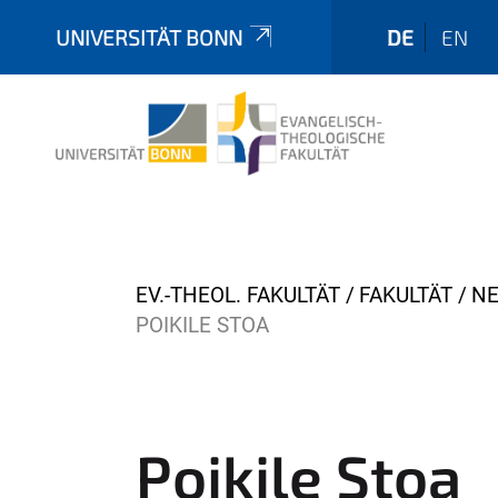
UNIVERSITÄT BONN
DE
EN
Y
EV.-THEOL. FAKULTÄT
FAKULTÄT
NE
o
POIKILE STOA
u
a
r
e
Poikile Stoa
h