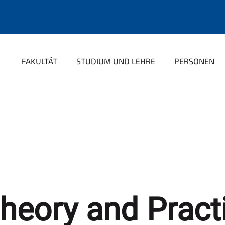
FAKULTÄT
STUDIUM UND LEHRE
PERSONEN
eory and Practi