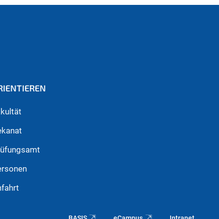
RIENTIEREN
kultät
ekanat
rüfungsamt
ersonen
fahrt
BASIS
eCampus
Intranet