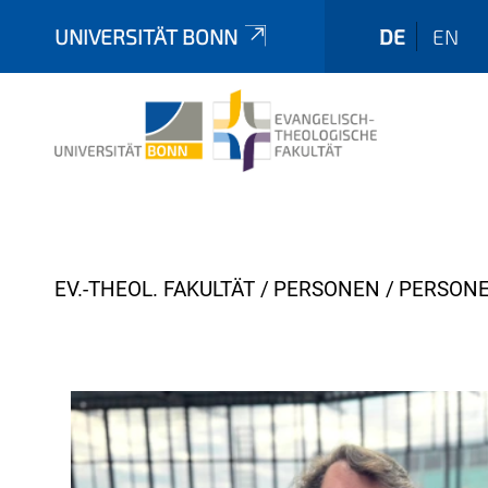
UNIVERSITÄT BONN
DE
EN
Y
EV.-THEOL. FAKULTÄT
PERSONEN
PERSONE
o
u
a
r
e
h