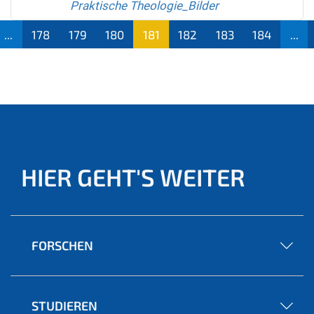
Praktische Theologie_Bilder
...
178
179
180
181
182
183
184
...
(aktu
ell)
HIER GEHT'S WEITER
FORSCHEN
STUDIEREN