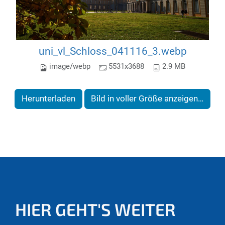
uni_vl_Schloss_041116_3.webp
image/webp
5531x3688
2.9 MB
Herunterladen
Bild in voller Größe anzeigen…
HIER GEHT'S WEITER