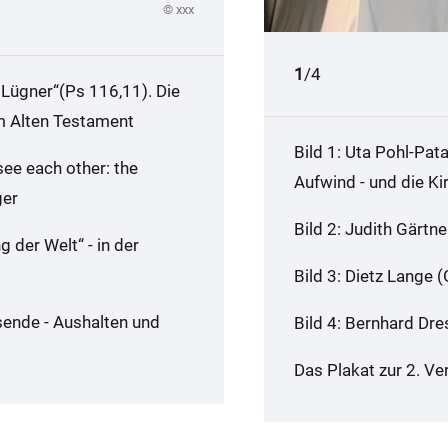
© xxx
1
2
3
4
/4
 Lügner“(Ps 116,11). Die
m Alten Testament
Bild 1: Uta Pohl-Pata
ee each other: the
Aufwind - und die Ki
ger
Bild 2: Judith Gärtn
 der Welt“ - in der
Bild 3: Dietz Lange
ende - Aushalten und
Bild 4: Bernhard Dre
Das Plakat zur 2. V