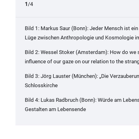
1
2
3
4
/4
Bild 1: Markus Saur (Bonn): Jeder Mensch ist ein
Lüge zwischen Anthropologie und Kosmologie i
Bild 2: Wessel Stoker (Amsterdam): How do we s
influence of our gaze on our relation to the stran
Bild 3: Jörg Lauster (München): „Die Verzauberung
Schlosskirche
Bild 4: Lukas Radbruch (Bonn): Würde am Lebens
Gestalten am Lebensende