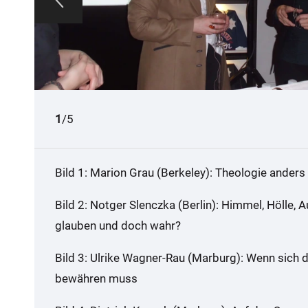
1
2
3
4
5
/5
Bild 1: Marion Grau (Berkeley): Theologie anders
Bild 2: Notger Slenczka (Berlin): Himmel, Hölle, 
glauben und doch wahr?
Bild 3: Ulrike Wagner-Rau (Marburg): Wenn sich
bewähren muss