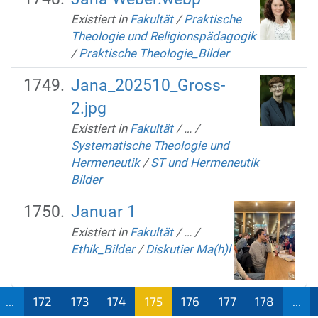
Existiert in
Fakultät
/
Praktische
Theologie und Religionspädagogik
/
Praktische Theologie_Bilder
Jana_202510_Gross-
2.jpg
Existiert in
Fakultät
/
…
/
Systematische Theologie und
Hermeneutik
/
ST und Hermeneutik
Bilder
Januar 1
Existiert in
Fakultät
/
…
/
Ethik_Bilder
/
Diskutier Ma(h)l
...
172
173
174
175
176
177
178
...